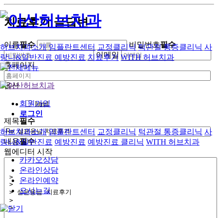
치료후기 글답변
이름
필수
비밀번호
필수
허브치과소개
임플란트센터
교정클리닉
턱관절 통증클리닉
사
이메일
랑니&일반진료
예방진료
치료후기
WITH 허브치과
홈페이지
옵션
회원가입
html
로그인
제목
필수
허브치과소개
임플란트센터
교정클리닉
턱관절 통증클리닉
사
내용
필수
랑니&일반진료
예방진료
예방진료 클리닉
WITH 허브치과
웹에디터 시작
카카오상담
온라인상담
온라인예약
오시는길