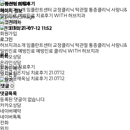
한동선님 치료후기
허브치과소개
임플란트센터
교정클리닉
턱관절 통증클리닉
사랑니&
페이지 정보
일반진료
예방진료
치료후기
WITH 허브치과
최고관리자
0건
313회
21-07-12 11:52
회원가입
로그인
허브치과소개
임플란트센터
교정클리닉
턱관절 통증클리닉
사랑니&
일반진료
예방진료
예방진료 클리닉
WITH 허브치과
본문
카카오상담
온라인상담
한동선님 치료후기
온라인예약
이전글
김은지님 치료후기
21.07.12
오시는길
다음글
윤재옥님 치료후기
21.07.12
댓글
0
댓글목록
등록된 댓글이 없습니다.
카카오상담
네이버예약
네이버톡톡
전화
위치